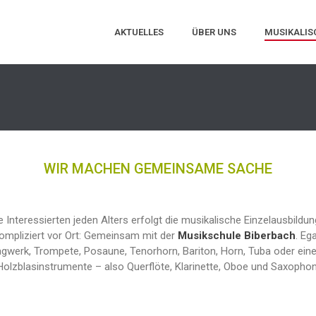
AKTUELLES
ÜBER UNS
MUSIKALIS
WIR MACHEN GEMEINSAME SACHE
le Interessierten jeden Alters erfolgt die musikalische Einzelausbildu
ompliziert vor Ort: Gemeinsam mit der
Musikschule Biberbach
. Eg
gwerk, Trompete, Posaune, Tenorhorn, Bariton, Horn, Tuba oder ein
Holzblasinstrumente – also Querflöte, Klarinette, Oboe und Saxophon